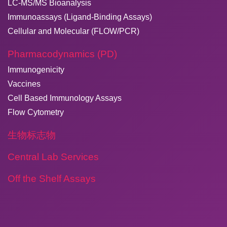
LC-MS/MS Bioanalysis
Immunoassays (Ligand-Binding Assays)
Cellular and Molecular (FLOW/PCR)
Pharmacodynamics (PD)
Immunogenicity
Vaccines
Cell Based Immunology Assays
Flow Cytometry
生物标志物
Central Lab Services
Off the Shelf Assays