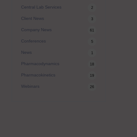
Central Lab Services
2
Client News
3
Company News
61
Conferences
5
News
1
Pharmacodynamics
18
Pharmacokinetics
19
Webinars
26