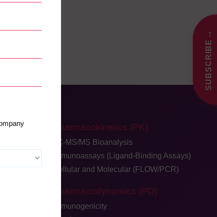
→
SUBSCRIBE
 company
Pharmacokinetics (PK)
LC-MS/MS Bioanalysis
Immunoassays (Ligand-Binding Assays)
Cellular and Molecular (FLOW/PCR)
dback
Pharmacodynamics (PD)
Immunogenicity