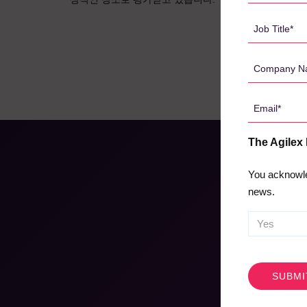
*
Job
Title
*
Company
Name
*
Email
*
The Agilex
You acknowle
news.
CAPTCHA