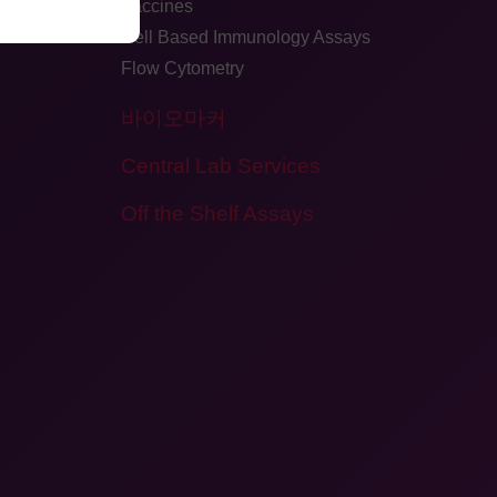
Vaccines
Cell Based Immunology Assays
Flow Cytometry
바이오마커
Central Lab Services
Off the Shelf Assays