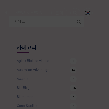
문의
S
질
NEWS & MEDIA
검
색:
카테고리
Agilex Biolabs videos
1
Australian Advantage
14
Awards
2
Bio-Blog
106
Biomarkers
7
Case Studies
3