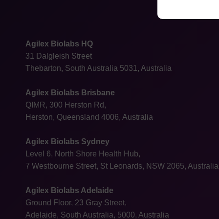
Agilex Biolabs HQ
31 Dalgleish Street
Thebarton, South Australia 5031, Australia
Agilex Biolabs Brisbane
QIMR, 300 Herston Rd,
Herston, Queensland 4006, Australia
Agilex Biolabs Sydney
Level 6, North Shore Health Hub,
7 Westbourne Street, St Leonards, NSW 2065, Australia
Agilex Biolabs Adelaide
Ground Floor, 23 Gray Street,
Adelaide, South Australia, 5000, Australia