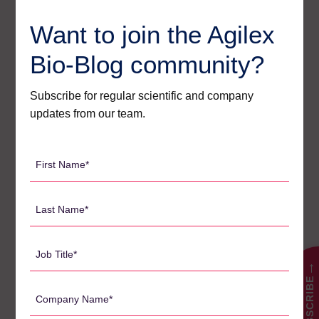
애질렉스의 전문성은 기존의 바이오 분석 서비스를 뛰어넘습니
다. 염증성 질환에 초점을 맞춘 생명공학 기업의 고유한 요구사
Want to join the Agilex
항에 맞춘 포괄적인 서비스를 제공합니다:
Bio-Blog community?
- 맞춤형 약동학 및 면역원성 분석:
저희 팀은 치료 효능 및 안
전성 프로파일을 이해하는 데 중요한 약물 노출 및 면역 반응을
평가하기 위한 맞춤형 분석법을 개발하고 검증하는 데 전문성
Subscribe for regular scientific and company
을 갖추고 있습니다.
updates from our team.
-
검증된 바이오마커 분석
:
면역글로불린 E(IgE), IL-6, TNF-알
파, IL-1 베타 등 주요 염증성 바이오마커를 표적으로 하는 검증
First
된 바이오마커 분석법을 확립했습니다. 이러한 분석은 피부의
Name
염증 반응 조절에 대한 귀중한 인사이트를 제공합니다.
*
Last
- 조절 면역 세포 패널:
면역생물학
부서의 확장을 통해 조절 면
Name
역 세포 패널을 설정하는 데 있어 광범위한 경험을 보유하고 있
*
Job
습니다. 이러한 패널을 통해 피부와 같은 장기 및 조직에 대한
면역 세포, 특히 T 조절 세포의 침윤과 귀환을 조사할 수 있습
Title
→
니다.
SUBSCRIBE
*
Company
-
최신 기술
:
우리는 임상 샘플의 면역 세포, 사이토카인, 유전
Name