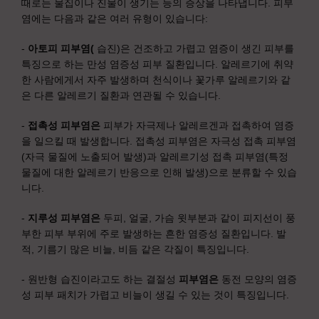
때로는 물집이나 진물이 생기는 등의 증상을 나타냅니다. 피부
염에는 다음과 같은 여러 유형이 있습니다:
-
아토피 피부염(
습진)은 건조하고 가렵고 염증이 생긴 피부를
특징으로 하는 만성 염증성 피부 질환입니다. 알레르기에 취약
한 사람에게서 자주 발생하며 천식이나 꽃가루 알레르기와 같
은 다른 알레르기 질환과 연관될 수 있습니다.
-
접촉성 피부염은
피부가 자극제나 알레르겐과 접촉하여 염증
을 일으킬 때 발생합니다. 접촉성 피부염은 자극성 접촉 피부염
(자극 물질에 노출되어 발생)과 알레르기성 접촉 피부염(특정
물질에 대한 알레르기 반응으로 인해 발생)으로 분류할 수 있습
니다.
-
지루성 피부염은
두피, 얼굴, 가슴 윗부분과 같이 피지선이 풍
부한 피부 부위에 주로 발생하는 흔한 염증성 질환입니다. 발
적, 기름기 많은 비늘, 비듬 같은 각질이 특징입니다.
- 원반형 습진이라고도 하는 결절성
피부염은
동전 모양의 염증
성 피부 패치가 가렵고 비늘이 생길 수 있는 것이 특징입니다.