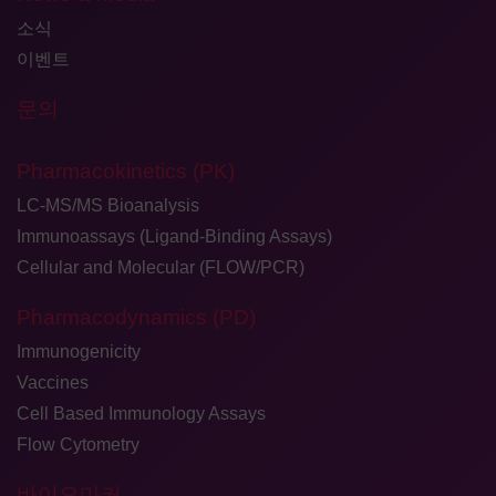
소식
이벤트
문의
Pharmacokinetics (PK)
LC-MS/MS Bioanalysis
Immunoassays (Ligand-Binding Assays)
Cellular and Molecular (FLOW/PCR)
Pharmacodynamics (PD)
Immunogenicity
Vaccines
Cell Based Immunology Assays
Flow Cytometry
바이오마커