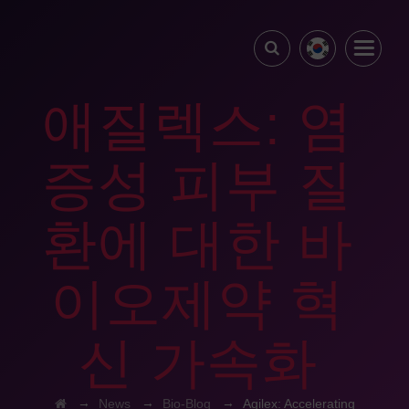
애질렉스: 염
증성 피부 질
환에 대한 바
이오제약 혁
신 가속화
→
→
→
News
Bio-Blog
Agilex: Accelerating