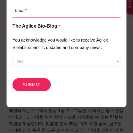
자 발현 패턴을 프로파일링하기 위해 유세포 분석과 액적 디지
*
Email
털 PCR을 포함한 다중 파라메트릭 분석 기법을 사용합니다. 이
*
러한 기술을 통해 치료 중 동적 변화를 규명하고 환자 계층화를
위한 잠재적 바이오마커를 식별할 수 있습니다.
The Agilex Bio-Blog
*
왜 애자일렉스를 선
You acknowledge you would like to receive Agilex
Biolabs scientific updates and company news.
택해야 할까요?
애질렉스의 차별점은 기술 역량과 저명한 학술지에 크게 기여
CAPTCHA
한 전문 과학자들로 구성된 팀입니다. 당사의 과학자들은 염증
성 질환을 유발하는 T 조절 세포와 그 역할에 대한 획기적인 연
구의 선두에 서서 과학적 지식을 풍부하게 하고 바이오 분석에
대한 접근 방식을 안내해 왔습니다.
애질렉스는 호주에서 임상 1상 프로그램을 시작하는 중소 신생
바이오테크 기업을 위해 신약 개발을 가속화할 수 있는 탁월한
지원을 제공합니다. 맞춤형 분석 개발, 규제 요건 탐색, 글로벌
다기관 연구 촉진 등 모든 단계에서 고객의 역량을 강화하기 위