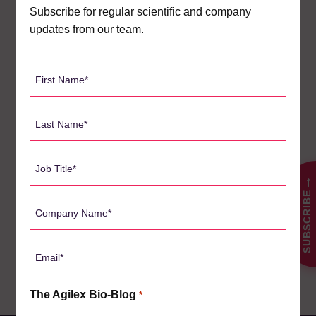
Subscribe for regular scientific and company
Case Studies
3
updates from our team.
Central Lab Services
2
First
Client News
3
Name
Company News
61
*
Last
Conferences
5
Name
News
*
1
Job
Pharmacodynamics
Title
18
→
SUBSCRIBE
*
Pharmacokinetics
Company
19
Name
Webinars
26
*
Email
*
The Agilex Bio-Blog
*