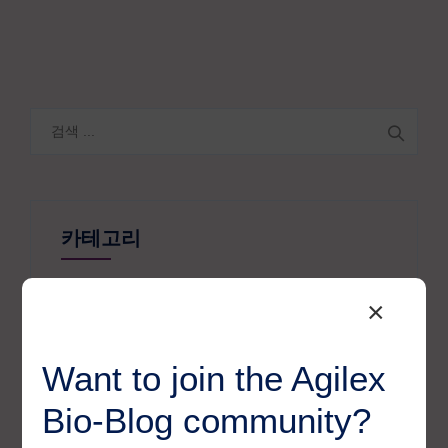
검
색:
카테고리
Agilex Biolabs videos
1
×
Australian Advantage
14
Awards
Want to join the Agilex
2
Bio-Blog
106
Bio-Blog community?
Biomarkers
7