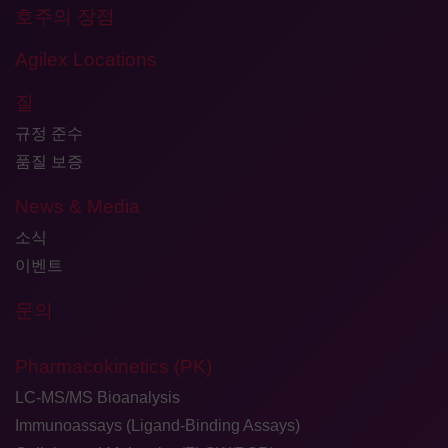
호주의 장점
Agilex Locations
질
규정 준수
품질 보증
News & Media
소식
이벤트
문의
Pharmacokinetics (PK)
LC-MS/MS Bioanalysis
Immunoassays (Ligand-Binding Assays)