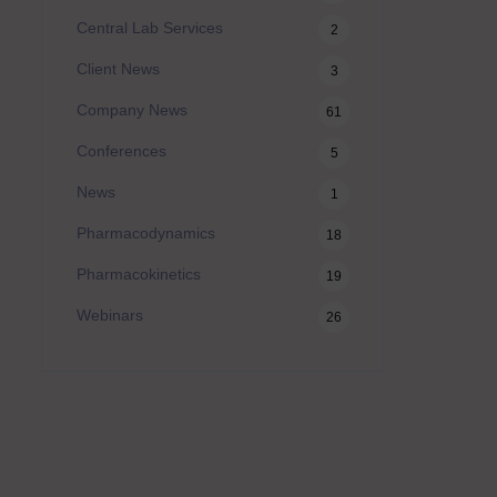
Central Lab Services
2
Client News
3
Company News
61
Conferences
5
News
1
Pharmacodynamics
18
Pharmacokinetics
19
Webinars
26