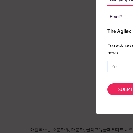
Name
*
Email
*
The Agilex
You acknowle
news.
CAPTCHA
애질렉스는 소분자 및 대분자, 올리고뉴클레오티드 치료제