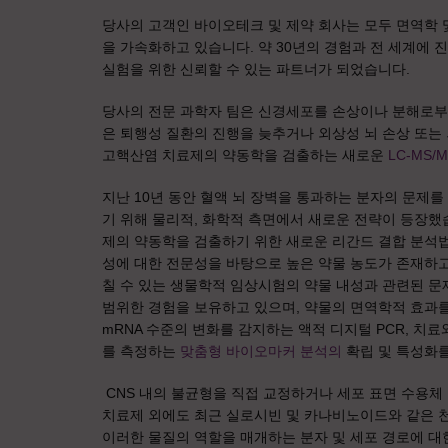
당사의 고객인 바이오테크 및 제약 회사는 모두 면역학 
을 가속화하고 있습니다. 약 30년의 경험과 전 세계에
실험을 위한 신뢰할 수 있는 파트너가 되었습니다.
당사의 전문 과학자 팀은 신경세포를 손상이나 분해로부
은 퇴행성 질환의 진행을 늦추거나 외상성 뇌 손상 또는
고핵산염 치료제의 약동학을 검출하는 새로운
LC-MS/
지난 10년 동안 혈액 뇌 장벽을 통과하는 분자의 문제
기 위해 물리적, 화학적 측면에서 새로운 전략이 등장
제의 약동학을 검출하기 위한 새로운 리간드 결합 분석
성에 대한 전문성을 바탕으로 높은 약물 농도가 존재하고
칠 수 있는 생물학적 임상시험의 약물 내성과 관련된 문
범위한 경험을 보유하고 있으며, 약물의 면역학적 효과를
mRNA 수준의 변화를 감지하는 액적 디지털 PCR, 치료
를 측정하는
맞춤형 바이오마커 분석의
확립 및 특성화를
CNS 내의 불균형을 직접 교정하거나 세포 표면 수용체
치료제 외에도 최근 실로시빈 및 카나비노이드와 같은 
이러한 물질의 역할을 매개하는 분자 및 세포 경로에 대