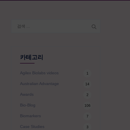
검
색:
카테고리
Agilex Biolabs videos
1
Australian Advantage
14
Awards
2
Bio-Blog
106
Biomarkers
7
Case Studies
3