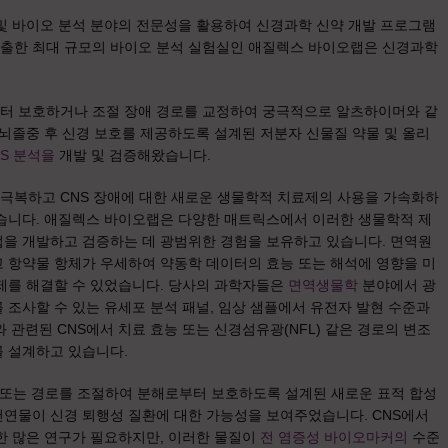
및 바이오 분석 분야의 전문성을 활용하여 신경과학 신약 개발 프로그램
 진출한 최대 규모의 바이오 분석 실험실인 애질렉스 바이오랩은 신경과학
터 보호하거나 조절 장애 경로를 교정하여 궁극적으로 알츠하이머와 같
 뇌졸중 후 신경 보호를 제공하도록 설계된 저분자 신물질 약물 및 올리
MS 분석을
개발 및 검증해왔습니다.
를 극복하고 CNS 장애에 대한 새로운 생물학적 치료제의 사용을 가속화하
했습니다. 애질렉스 바이오랩은 다양한 매트릭스에서 이러한 생물학적 제
법을 개발하고 검증하는 데 광범위한 경험을 보유하고 있습니다. 면역원
 항약물 항체가 우세하여 약동학 데이터의 효능 또는 해석에 영향을 미
제를 해결할 수 있었습니다. 당사의 과학자들은
면역생물학
분야에서 광
 조사할 수 있는 유세포 분석 패널, 임상 샘플에서 유전자 발현 수준과
와 관련된 CNS에서 치료 효능 또는 신경섬유광(NFL) 같은 경로의 변조
 설계하고 있습니다.
 또는 경로를 조절하여 분해로부터 보호하도록 설계된 새로운 표적 합성
천연물이 신경 퇴행성 질환에 대한 가능성을 보여주었습니다. CNS에서
한 많은 연구가 필요하지만, 이러한 물질이
전 염증성 바이오마커의
수준