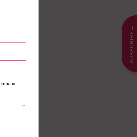
→
SUBSCRIBE
 company