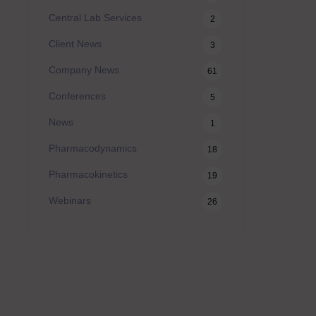
Central Lab Services
2
Client News
3
Company News
61
Conferences
5
News
1
Pharmacodynamics
18
Pharmacokinetics
19
Webinars
26