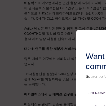
애질렉스 바이오랩에서는 인간 혈장 내 5가지 카나비노이드
이 멀티플렉스 분석법은 GLP 연구 또는 GCLP 임상시
본적으로 THC(Δ9- 테트라하이드로칸나비놀), CBD(칸나
습니다; OH-THC(11-하이드록시-Δ9-THC) 및 COOH-THC
Agilex 방법은 민감한 단백질 침전 후 고상 추출 LC-MS/
COOHTHC 및 각각의 탈중수화된 내부 표준(IS)을 
용 대마초 임상 시험을 신속하게 시작할 수 있도록 합니
대마초 연구를 위한 저분자 서비스에서 애질렉스가 돋
Want 
많은 대마초 연구에는 마리화나 식물의 종류가 다양하기
comm
습니다.
THC(향정신성 성분)와 CBD(진정 작용을 하는 성분)가
Subscribe fo
문에 Agilex를 차별화하는 것은 크로마토그래피를 설정
는 능력입니다.
First
애자일렉스에서 곧 대마초 연구를 원하는 고객을 위한 
Name
*
애질렉스는 완전히 검증된 분석법을 보유하고 있기 때문에
Last