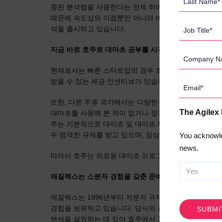
증된 분석법을 사용한다는 전제 하에), 이는 임상시험을
Name
때문에 속도상의 이점뿐만 아니라 비용 측면에서도 이점이
*
Job
석을 출시하고 있습니다.
Title
지금 바로 호주로 대마초 공부를 시작해야 하는 이유는
*
Company
Name
현재로서는 빠른 스타트업의 경우 호주가 유리합니다. 호
*
받을 수 있는 세금 인센티브가 있습니다.
Email
*
또한, 다른 주류 국가에서는 다양한 규제 및 비규제 상점
The Agilex
대마초를 사용해 본 적이 없거나 장기간의 휴약 기간을 
주는 기본적으로 대마초 및 대마초 제품에 대한 노출에 
우 엄격한 규제를 받고 있으며, 임상시험 환경의 측면에
You acknowle
news.
따라서 호주는 의료용 대마초 프로그램을 위한 매우 매
애질렉스는 소분자 경험을 갖춘 준비된 기업입니다.
CAPTCHA
애질렉스는 1996년부터 저분자 규제 생물의학 실험실로
경험을 보유하고 있습니다. 당사의 전문성은 호주에서 이
분석을 설정하는 데 있어 호주에서 1위를 차지하고 있습