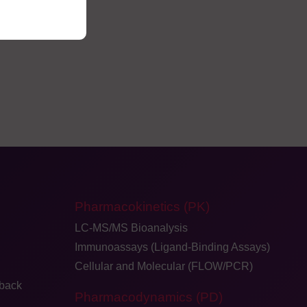
Pharmacokinetics (PK)
LC-MS/MS Bioanalysis
Immunoassays (Ligand-Binding Assays)
Cellular and Molecular (FLOW/PCR)
dback
Pharmacodynamics (PD)