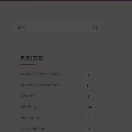
검
색:
카테고리
Agilex Biolabs videos
1
Australian Advantage
14
Awards
2
Bio-Blog
106
Biomarkers
7
Case Studies
3